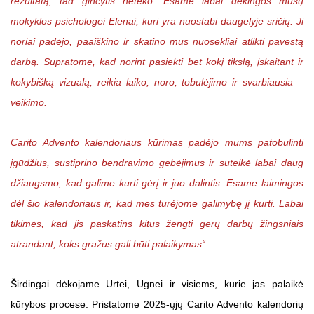
rezultatą, tad ginčytis neteko. Esame labai dėkingos mūsų
mokyklos psichologei Elenai, kuri yra nuostabi daugelyje sričių. Ji
noriai padėjo, paaiškino ir skatino mus nuosekliai atlikti pavestą
darbą. Supratome, kad norint pasiekti bet kokį tikslą, įskaitant ir
kokybišką vizualą, reikia laiko, noro, tobulėjimo ir svarbiausia –
veikimo.
Carito Advento kalendoriaus kūrimas padėjo mums patobulinti
įgūdžius, sustiprino bendravimo gebėjimus ir suteikė labai daug
džiaugsmo, kad galime kurti gėrį ir juo dalintis. Esame laimingos
dėl šio kalendoriaus ir, kad mes turėjome galimybę jį kurti. Labai
tikimės, kad jis paskatins kitus žengti gerų darbų žingsniais
atrandant, koks gražus gali būti palaikymas“.
Širdingai dėkojame Urtei, Ugnei ir visiems, kurie jas palaikė
kūrybos procese. Pristatome 2025-ųjų Carito Advento kalendorių