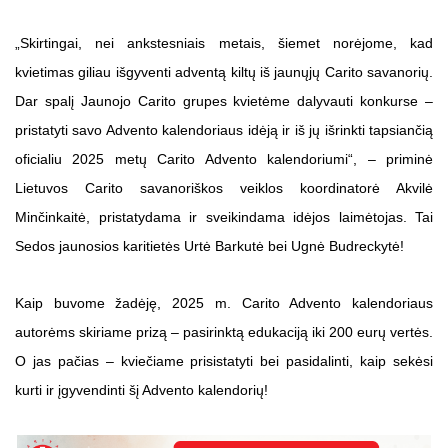
„Skirtingai, nei ankstesniais metais, šiemet norėjome, kad
kvietimas giliau išgyventi adventą kiltų iš jaunųjų Carito savanorių.
Dar spalį Jaunojo Carito grupes kvietėme dalyvauti konkurse –
pristatyti savo Advento kalendoriaus idėją ir iš jų išrinkti tapsiančią
oficialiu 2025 metų Carito Advento kalendoriumi“, – priminė
Lietuvos Carito savanoriškos veiklos koordinatorė Akvilė
Minčinkaitė, pristatydama ir sveikindama idėjos laimėtojas. Tai
Sedos jaunosios karitietės Urtė Barkutė bei Ugnė Budreckytė!
Kaip buvome žadėję, 2025 m. Carito Advento kalendoriaus
autorėms skiriame prizą – pasirinktą edukaciją iki 200 eurų vertės.
O jas pačias – kviečiame prisistatyti bei pasidalinti, kaip sekėsi
kurti ir įgyvendinti šį Advento kalendorių!