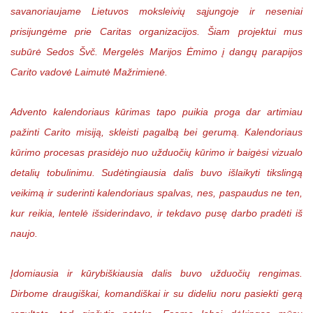
savanoriaujame Lietuvos moksleivių sąjungoje ir neseniai
prisijungėme prie Caritas organizacijos. Šiam projektui mus
subūrė Sedos Švč. Mergelės Marijos Ėmimo į dangų parapijos
Carito vadovė Laimutė Mažrimienė.
Advento kalendoriaus kūrimas tapo puikia proga dar artimiau
pažinti Carito misiją, skleisti pagalbą bei gerumą. Kalendoriaus
kūrimo procesas prasidėjo nuo užduočių kūrimo ir baigėsi vizualo
detalių tobulinimu. Sudėtingiausia dalis buvo išlaikyti tikslingą
veikimą ir suderinti kalendoriaus spalvas, nes, paspaudus ne ten,
kur reikia, lentelė išsiderindavo, ir tekdavo pusę darbo pradėti iš
naujo.
Įdomiausia ir kūrybiškiausia dalis buvo užduočių rengimas.
Dirbome draugiškai, komandiškai ir su dideliu noru pasiekti gerą