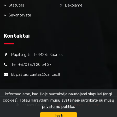
Statutas
Dėkojame
Savanorystė
Kontaktai
Papilio g. 5 LT–44275 Kaunas
Tel. +370 (37) 20 54 27
El. paštas: caritas@caritas.lt
Informuojame, kad šioje svetainėje naudojami slapukai (angl.
cookies). Toliau naršydami mūsų svetainėje sutinkate su mūsų
© Lietuvos Caritas
Veikla
Naujienos
Paremti
privatumo politika
.
Tęsti