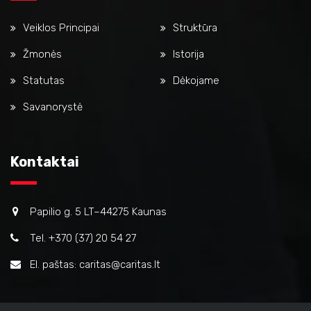
Veiklos Principai
Struktūra
Žmonės
Istorija
Statutas
Dėkojame
Savanorystė
Kontaktai
Papilio g. 5 LT–44275 Kaunas
Tel. +370 (37) 20 54 27
El. paštas: caritas@caritas.lt