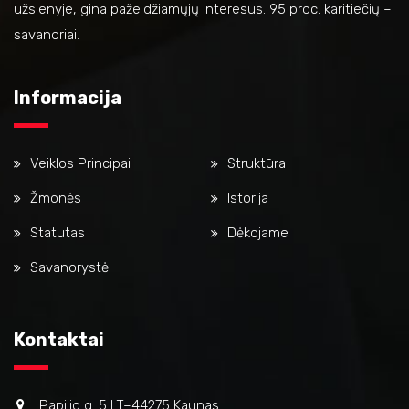
užsienyje, gina pažeidžiamųjų interesus. 95 proc. karitiečių –
savanoriai.
Informacija
Veiklos Principai
Struktūra
Žmonės
Istorija
Statutas
Dėkojame
Savanorystė
Kontaktai
Papilio g. 5 LT–44275 Kaunas