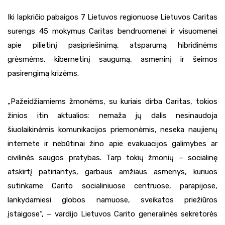
Iki lapkričio pabaigos 7 Lietuvos regionuose Lietuvos Caritas
surengs 45 mokymus Caritas bendruomenei ir visuomenei
apie pilietinį pasipriešinimą, atsparumą hibridinėms
grėsmėms, kibernetinį saugumą, asmeninį ir šeimos
pasirengimą krizėms.
„Pažeidžiamiems žmonėms, su kuriais dirba Caritas, tokios
žinios itin aktualios: nemaža jų dalis nesinaudoja
šiuolaikinėmis komunikacijos priemonėmis, neseka naujienų
internete ir nebūtinai žino apie evakuacijos galimybes ar
civilinės saugos pratybas. Tarp tokių žmonių – socialinę
atskirtį patiriantys, garbaus amžiaus asmenys, kuriuos
sutinkame Carito socialiniuose centruose, parapijose,
lankydamiesi globos namuose, sveikatos priežiūros
įstaigose“, – vardijo Lietuvos Carito generalinės sekretorės