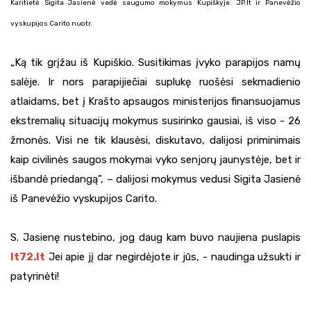
Karitietė Sigita Jasienė vedė saugumo mokymus Kupiškyje. JP.lt ir Panevėžio
vyskupijos Carito nuotr.
„Ką tik grįžau iš Kupiškio. Susitikimas įvyko parapijos namų
salėje. Ir nors parapijiečiai suplukę ruošėsi sekmadienio
atlaidams, bet į Krašto apsaugos ministerijos finansuojamus
ekstremalių situacijų mokymus susirinko gausiai, iš viso - 26
žmonės. Visi ne tik klausėsi, diskutavo, dalijosi priminimais
kaip civilinės saugos mokymai vyko senjorų jaunystėje, bet ir
išbandė priedangą", – dalijosi mokymus vedusi Sigita Jasienė
iš Panevėžio vyskupijos Carito.
S. Jasienę nustebino, jog daug kam buvo naujiena puslapis
lt72.lt
Jei apie jį dar negirdėjote ir jūs, - naudinga užsukti ir
patyrinėti!