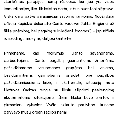
„Lankėmės parapijos namų rūsiuose, kur jau yra visos
komunikacijos, liko tik keletas darbų ir bus nuostabi slėptuvė.
Viską daro patys parapijiečiai savomis rankomis. Nuoširdžiai
dėkoju Kupiškio dekanato Carito vadovei Jolitai Grigienei už
šiltą priėmimą, bei pagalbą sukviečiant žmones", – įspūdžiais
iš naudingų mokymų dalijosi karitietė.
Primename, kad mokymus Carito savanoriams,
darbuotojams, Carito pagalbą gaunantiems žmonėms,
pažeidžiamoms visuomenės grupėms bei visiems,
besidomintiems galimybėmis prisidėti prie pagalbos
pažeidžiamiausiems krizių ir ekstremalių situacijų metu
Lietuvos Caritas rengia su tikslu stiprinti pasirengimą
ekstremalioms situacijoms. Šiam tikslui buvo skirtos ir
pirmadienį vykusios Vyčio skliauto pratybos, kuriame
dalyvavo mūsų organizacijos nariai.