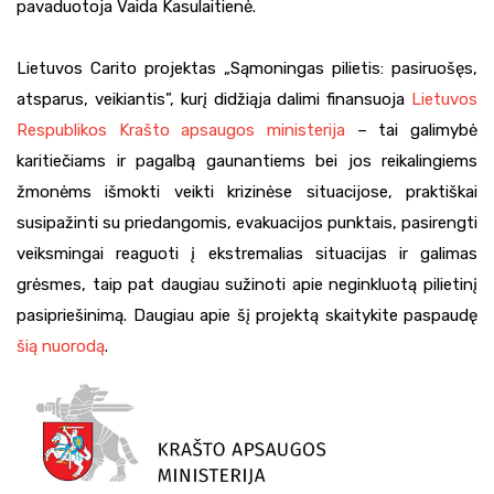
pavaduotoja Vaida Kasulaitienė.
Lietuvos Carito projektas „Sąmoningas pilietis: pasiruošęs,
atsparus, veikiantis”, kurį didžiąja dalimi finansuoja
Lietuvos
Respublikos Krašto apsaugos ministerija
– tai galimybė
karitiečiams ir pagalbą gaunantiems bei jos reikalingiems
žmonėms išmokti veikti krizinėse situacijose, praktiškai
susipažinti su priedangomis, evakuacijos punktais, pasirengti
veiksmingai reaguoti į ekstremalias situacijas ir galimas
grėsmes, taip pat daugiau sužinoti apie neginkluotą pilietinį
pasipriešinimą. Daugiau apie šį projektą skaitykite paspaudę
šią nuorodą
.