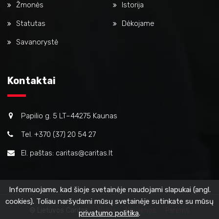
Žmonės
Istorija
Statutas
Dėkojame
Savanorystė
Kontaktai
Papilio g. 5 LT–44275 Kaunas
Tel. +370 (37) 20 54 27
El. paštas: caritas@caritas.lt
Informuojame, kad šioje svetainėje naudojami slapukai (angl.
cookies). Toliau naršydami mūsų svetainėje sutinkate su mūsų
© Lietuvos Caritas
Veikla
Naujienos
Paremti
privatumo politika
.