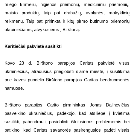
miego kilimėlių, higienos priemonių, medicininių priemonių,
maisto produktų, taip pat drabužių, avalynės, mokyklinių
reikmenų. Taip pat pririnkta ir kitų pirmo būtinumo priemonių
ukrainiečiams, atvykusiems į Birštoną.
Karitiečiai pakvietė susitikti
Kovo 23 d. Birštono parapijos Caritas pakvietė visus
ukrainiečius, atradusius prieglobstį šiame mieste, į susitikimą
prie kavos puodelio Birštono parapijos Caritas bendruomenės
namuose.
Birštono parapijos Carito pirmininkas Jonas Dalinevičius
pasveikino ukrainiečius, padėkojo, kad atsiliepė į kvietimą
susitikti, pabendrauti, pasidalinti iškilusiomis problemomis bei
patikino, kad Caritas savanorės pasirengusios padėti visais