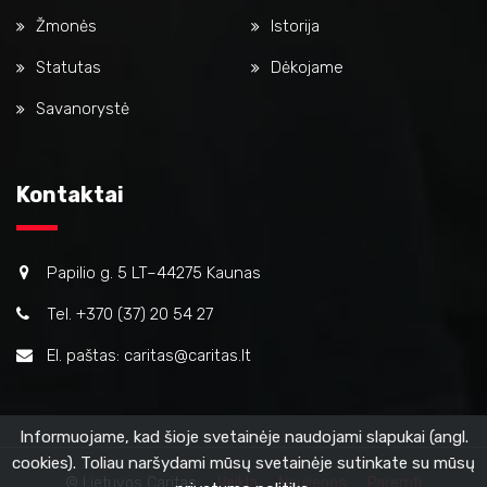
Žmonės
Istorija
Statutas
Dėkojame
Savanorystė
Kontaktai
Papilio g. 5 LT–44275 Kaunas
Tel. +370 (37) 20 54 27
El. paštas: caritas@caritas.lt
Informuojame, kad šioje svetainėje naudojami slapukai (angl.
cookies). Toliau naršydami mūsų svetainėje sutinkate su mūsų
© Lietuvos Caritas
Veikla
Naujienos
Paremti