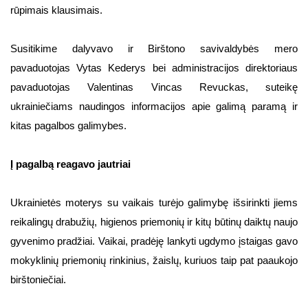
rūpimais klausimais.
Susitikime dalyvavo ir Birštono savivaldybės mero
pavaduotojas Vytas Kederys bei administracijos direktoriaus
pavaduotojas Valentinas Vincas Revuckas, suteikę
ukrainiečiams naudingos informacijos apie galimą paramą ir
kitas pagalbos galimybes.
Į pagalbą reagavo jautriai
Ukrainietės moterys su vaikais turėjo galimybę išsirinkti jiems
reikalingų drabužių, higienos priemonių ir kitų būtinų daiktų naujo
gyvenimo pradžiai. Vaikai, pradėję lankyti ugdymo įstaigas gavo
mokyklinių priemonių rinkinius, žaislų, kuriuos taip pat paaukojo
birštoniečiai.