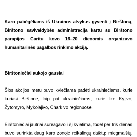
Karo pabėgėliams iš Ukrainos atvykus gyventi į Birštoną,
Birštono savivaldybės administracija kartu su Birštono
parapijos Caritu kovo 16–20 dienomis organizavo
humanitarinės pagalbos rinkimo akciją.
Birštoniečiai aukojo gausiai
Šios akcijos metu buvo kviečiama padėti ukrainiečiams, kurie
kuriasi Birštone, taip pat ukrainiečiams, kurie liko Kyjivo,
Žytomyro, Mykolajivo, Charkivo regionuose.
Birštoniečiai jautriai sureagavo į šį kvietimą, todėl per tris dienas
buvo surinkta daug karo zonoje reikalingų daiktų: miegmaišių,