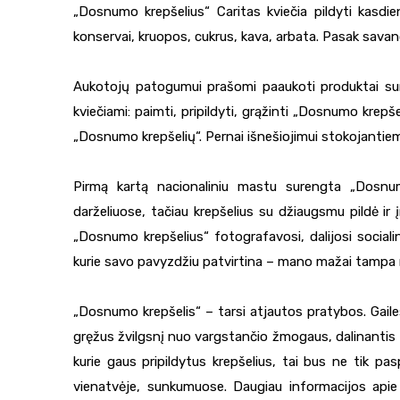
„Dosnumo krepšelius“ Caritas kviečia pildyti kasdie
konservai, kruopos, cukrus, kava, arbata. Pasak savano
Aukotojų patogumui prašomi paaukoti produktai sur
kviečiami: paimti, pripildyti, grąžinti „Dosnumo krepš
„Dosnumo krepšelių“. Pernai išnešiojimui stokojantiems 
Pirmą kartą nacionaliniu mastu surengta „Dosnum
darželiuose, tačiau krepšelius su džiaugsmu pildė ir į
„Dosnumo krepšelius“ fotografavosi, dalijosi socialin
kurie savo pavyzdžiu patvirtina – mano mažai tampa
„Dosnumo krepšelis“ – tarsi atjautos pratybos. Gaile
gręžus žvilgsnį nuo vargstančio žmogaus, dalinantis 
kurie gaus pripildytus krepšelius, tai bus ne tik pa
vienatvėje, sunkumuose. Daugiau informacijos apie 