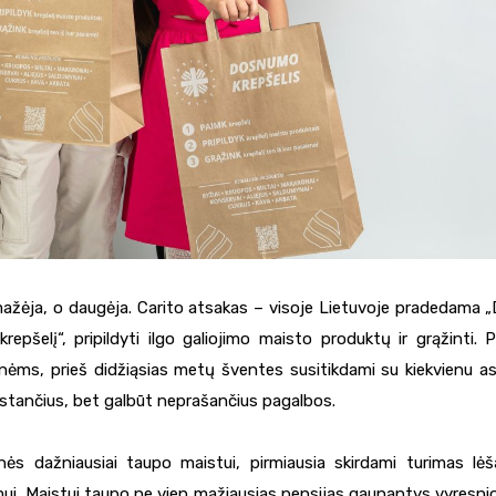
mažėja, o daugėja. Carito atsakas – visoje Lietuvoje pradedama
epšelį“, pripildyti ilgo galiojimo maisto produktų ir grąžinti.
ėms, prieš didžiąsias metų šventes susitikdami su kiekvienu as
kstančius, bet galbūt neprašančius pagalbos.
ės dažniausiai taupo maistui, pirmiausia skirdami turimas lė
mui. Maistui taupo ne vien mažiausias pensijas gaunantys vyresn