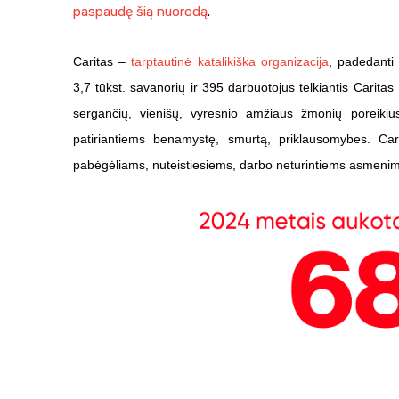
paspaudę šią nuorodą
.
Caritas –
tarptautinė katalikiška organizacija
, padedanti 
3,7 tūkst. savanorių ir 395 darbuotojus telkiantis Caritas 
sergančių, vienišų, vyresnio amžiaus žmonių poreikius,
patiriantiems benamystę, smurtą, priklausomybes. Car
pabėgėliams, nuteistiesiems, darbo neturintiems asmenim