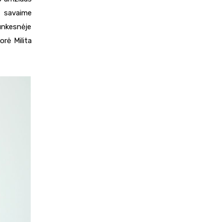
– savaime
unkesnėje
orė Milita