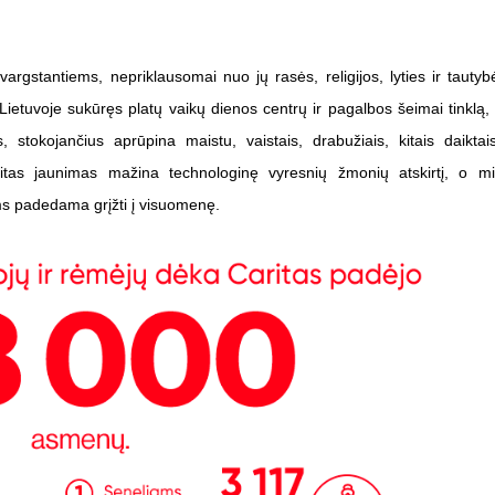
vargstantiems, nepriklausomai nuo jų rasės, religijos, lyties ir tauty
Lietuvoje sukūręs platų vaikų dienos centrų ir pagalbos šeimai tinklą, a
 stokojančius aprūpina maistu, vaistais, drabužiais, kitais daikta
itas jaunimas mažina technologinę vyresnių žmonių atskirtį, o m
s padedama grįžti į visuomenę.