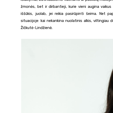
žmonės, bet ir dirbantieji, kurie vieni augina vaik
iššūkis, juolab, jei reikia pasirūpinti šeima. Net
situacijoje: kai nekankina nuolatinis alkis, viltingiau
Žičkutė-Lindžienė.