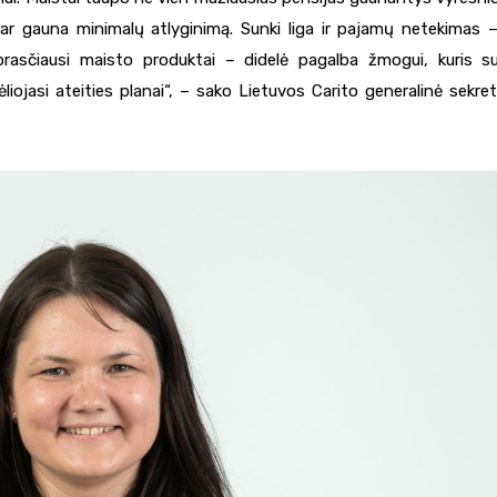
us ar gauna minimalų atlyginimą. Sunki liga ir pajamų netekimas 
 paprasčiausi maisto produktai – didelė pagalba žmogui, kuris s
 dėliojasi ateities planai“, – sako Lietuvos Carito generalinė sekret