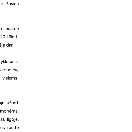
ir žuvies
kam esame
 20 tūkst.
ję dar.
yklose ir
etą sunešę
ū visiems,
oje: užuot
. Žmonėms,
as ligoje,
us rasite