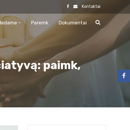
Kontaktai
dedame
Paremk
Dokumentai
ciatyvą: paimk,