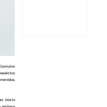
 „Dosnumo
 Paaukotus
meniškai,
šas būsto
io amžiaus