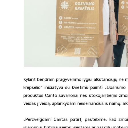
Kylant bendram pragyvenimo lygiui alkstančiųjų ne 
krepšelio“ iniciatyva su kvietimu paimti „Dosnumo kr
produktus Carito savanoriai neš stokojantiems žmon
veidas į veidą, aplankydami neišeinančius iš namų, al
„Peržvelgdami Caritas patirtį pastebime, kad žmon
išlaikymui, būtiniausiems vaistams ar paskolų mokėji