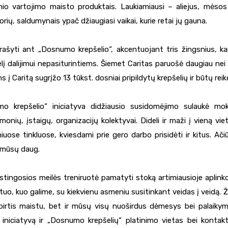
nio vartojimo maisto produktais. Laukiamiausi – aliejus, mėsos 
rių, saldumynais ypač džiaugiasi vaikai, kurie retai jų gauna.
ašyti ant „Dosnumo krepšelio“, akcentuojant tris žingsnius, 
elį dalijimui nepasiturintiems. Šiemet Caritas paruošė daugiau nei
į Caritą sugrįžo 13 tūkst. dosniai pripildytų krepšelių ir būtų reikė
o krepšelio“ iniciatyva didžiausio susidomėjimo sulaukė mok
monių, įstaigų, organizacijų kolektyvai. Dideli ir maži į vieną vi
iuose tinkluose, kviesdami prie gero darbo prisidėti ir kitus. Ači
 mūsų daug.
stingosios meilės treniruotė pamatyti stoką artimiausioje aplink
tuo, kuo galime, su kiekvienu asmeniu susitinkant veidas į veidą
spirtis maistu, bet ir mūsų visų nuoširdus dėmesys bei palaikym
iniciatyvą ir „Dosnumo krepšelių“ platinimo vietas bei kontakt