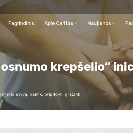
Pagrindinis
Apie Caritas
Naujienos
Pa
Dosnumo krepšelio“ ini
“ iniciatyvą: paimk, pripildyk, grąžink