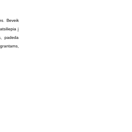
bės. Beveik
tsiliepia į
is, padeda
igrantams,