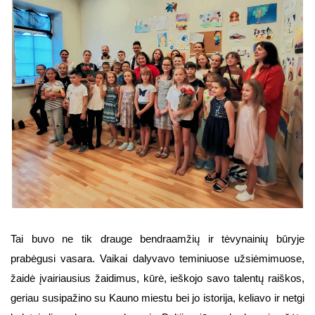
Tai buvo ne tik drauge bendraamžių ir tėvynainių būryje
prabėgusi vasara. Vaikai dalyvavo teminiuose užsiėmimuose,
žaidė įvairiausius žaidimus, kūrė, ieškojo savo talentų raiškos,
geriau susipažino su Kauno miestu bei jo istorija, keliavo ir netgi