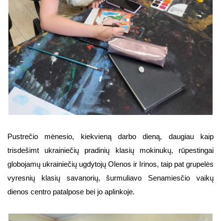
Pustrečio mėnesio, kiekvieną darbo dieną, daugiau kaip
trisdešimt ukrainiečių pradinių klasių mokinukų, rūpestingai
globojamų ukrainiečių ugdytojų Olenos ir Irinos, taip pat grupelės
vyresnių klasių savanorių, šurmuliavo Senamiesčio vaikų
dienos centro patalpose bei jo aplinkoje.