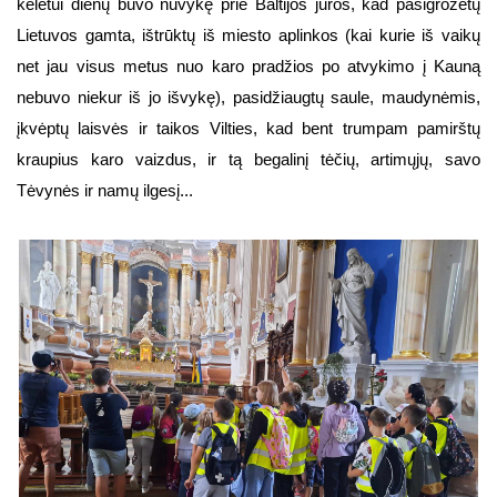
keletui dienų buvo nuvykę prie Baltijos jūros, kad pasigrožėtų
Lietuvos gamta, ištrūktų iš miesto aplinkos (kai kurie iš vaikų
net jau visus metus nuo karo pradžios po atvykimo į Kauną
nebuvo niekur iš jo išvykę), pasidžiaugtų saule, maudynėmis,
įkvėptų laisvės ir taikos Vilties, kad bent trumpam pamirštų
kraupius karo vaizdus, ir tą begalinį tėčių, artimųjų, savo
Tėvynės ir namų ilgesį...