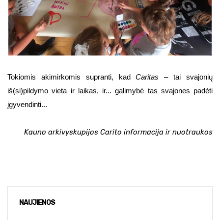
Tokiomis akimirkomis supranti, kad
Caritas
– tai svajonių
iš(si)pildymo vieta ir laikas, ir... galimybė tas svajones padėti
įgyvendinti...
Kauno arkivyskupijos Carito informacija ir nuotraukos
NAUJIENOS