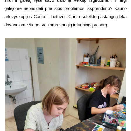
širdimi galėtų tęsti savo darbinę veiklą. Išgirdome... ir argi
galėjome neprisidėti prie šios problemos išsprendimo? Kauno
arkivyskupijos Carito ir Lietuvos Carito sutelktų pastangų dėka
dovanojome šiems vaikams saugią ir turiningą vasarą.