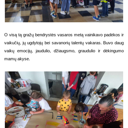
O visą tą gražų bendrystės vasaros metą vainikavo padėkos ir
vaikučių, jų ugdytojų bei savanorių talentų vakaras. Buvo daug
vaikų emocijų, jaudulio, džiaugsmo, graudulio ir dėkingumo
mamų akyse.