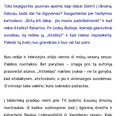
Toks bejėgystės jausmas apėmė, kaip dabar žiūrint į Ukrainą.
Galvoju, kada dar tai išgyvenau? Saugumiečiai per tardymus
kartodavo: „Būtų kiti laikai, jūs mums pačirškėtumėt“ ir kad
reikia ištaškyt Kybartus. Po įvykių Bučioje, Irpinėje galututinai
suvokiau, ką reiškia jų „ištaškyt“ ir kad niekas nepasikeitę.
Paleisk tą žvėrį nuo grandinės ir bus vėl tas pats.
Nuo radijo ir televizijos atėjo vienos iš mūsų seserų sesuo.
Pakilios nuotaikos. Bet paryčiais – staiga pro tą euforiją
prasiveržė ašaros. „Atitekėjo“ nakties įvykiai – ne ta gynyba,
kad atsilaikysim, atstovėsim, o jau ir atomazgos suvokimas.
Ji stovėjo šalia vaikino, kuris sukniubo pašautas.
Į biblioteką pradėjo nešti prie TV bokšto žuvusių žmonių
nuotraukas. Iš kažkur sužinojome, kad į ligoninę išvežta ir
kybartietė Regina Liukinevičiūtė iš Vargdienių seserų. Kaip