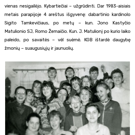
vienas nesigailėjo. Kybartiečiai – užgrūdinti. Dar 1983-aisiais
metais parapijoje 4 areštus išgyvenę: dabartinio kardinolo
Sigito Tamkevičiaus, po metų – kun. Jono Kastyčio
Matulionio SJ, Romo Žemaičio. Kun. J. Matulionį po kurio laiko
paleido, po savaitės – vėl suėmė. KGB ištardė daugybę
žmonių – suaugusiųjų ir jaunuolių.