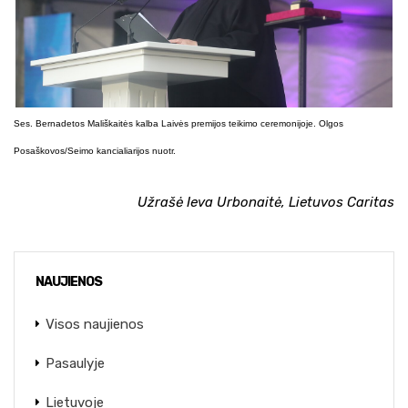
Ses. Bernadetos Mališkaitės kalba Laivės premijos teikimo ceremonijoje. Olgos
Posaškovos/Seimo kancialiarijos nuotr.
Užrašė Ieva Urbonaitė, Lietuvos Caritas
NAUJIENOS
Visos naujienos
Pasaulyje
Lietuvoje