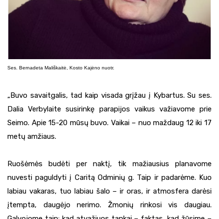
Ses. Bernadeta Mališkaitė, Kosto Kajėno nuotr.
„Buvo savaitgalis, tad kaip visada grįžau į Kybartus. Su ses.
Dalia Verbylaite susirinkę parapijos vaikus važiavome prie
Seimo. Apie 15-20 mūsų buvo. Vaikai – nuo maždaug 12 iki 17
metų amžiaus.
Ruošėmės budėti per naktį, tik mažiausius planavome
nuvesti paguldyti į Caritą Odminių g. Taip ir padarėme. Kuo
labiau vakaras, tuo labiau šalo – ir oras, ir atmosfera darėsi
įtempta, daugėjo nerimo. Žmonių rinkosi vis daugiau.
Galvojome taip: kad atvažiuos tankai – faktas, kad žūsime –