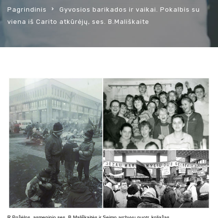
Pagrindinis
Gyvosios barikados ir vaikai. Pokalbis su
viena iš Carito atkūrėjų, ses. B.Mališkaite
R.Požėlos, asmeninio ses. B.Mališkaitės ir Seimo archyvų nuotr. koliažas