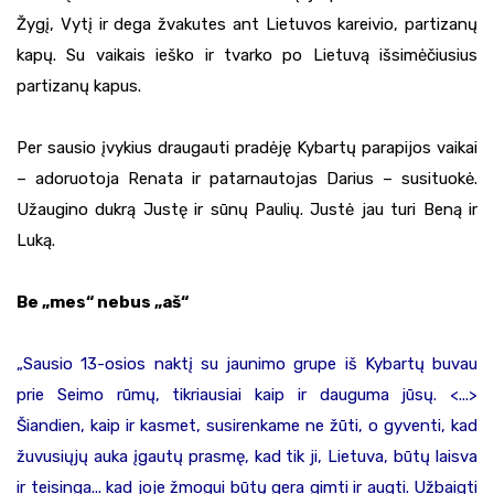
Žygį, Vytį ir dega žvakutes ant Lietuvos kareivio, partizanų
kapų. Su vaikais ieško ir tvarko po Lietuvą išsimėčiusius
partizanų kapus.
Per sausio įvykius draugauti pradėję Kybartų parapijos vaikai
– adoruotoja Renata ir patarnautojas Darius – susituokė.
Užaugino dukrą Justę ir sūnų Paulių. Justė jau turi Beną ir
Luką.
Be „mes“ nebus „aš“
„Sausio 13-osios naktį su jaunimo grupe iš Kybartų buvau
prie Seimo rūmų, tikriausiai kaip ir dauguma jūsų. <...>
Šiandien, kaip ir kasmet, susirenkame ne žūti, o gyventi, kad
žuvusiųjų auka įgautų prasmę, kad tik ji, Lietuva, būtų laisva
ir teisinga... kad joje žmogui būtų gera gimti ir augti. Užbaigti