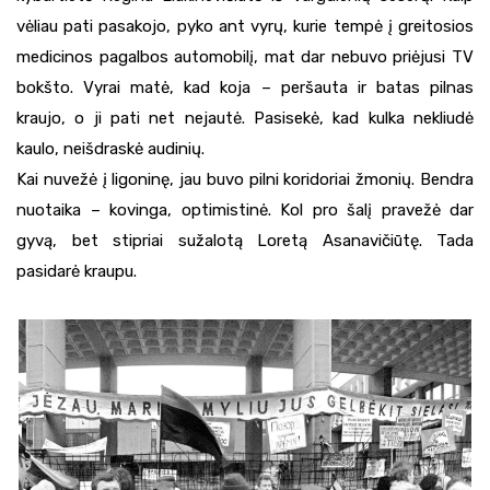
vėliau pati pasakojo, pyko ant vyrų, kurie tempė į greitosios
medicinos pagalbos automobilį, mat dar nebuvo priėjusi TV
bokšto. Vyrai matė, kad koja – peršauta ir batas pilnas
kraujo, o ji pati net nejautė. Pasisekė, kad kulka nekliudė
kaulo, neišdraskė audinių.
Kai nuvežė į ligoninę, jau buvo pilni koridoriai žmonių. Bendra
nuotaika – kovinga, optimistinė. Kol pro šalį pravežė dar
gyvą, bet stipriai sužalotą Loretą Asanavičiūtę. Tada
pasidarė kraupu.