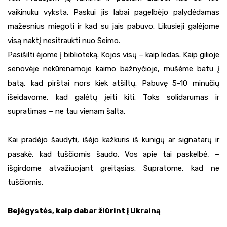
vaikinuku vyksta. Paskui jis labai pagelbėjo palydėdamas
mažesnius miegoti ir kad su jais pabuvo. Likusieji galėjome
visą naktį nesitraukti nuo Seimo.
Pasišilti ėjome į biblioteką. Kojos visų – kaip ledas. Kaip gilioje
senovėje nekūrenamoje kaimo bažnyčioje, mušėme batu į
batą, kad pirštai nors kiek atšiltų. Pabuvę 5-10 minučių
išeidavome, kad galėtų įeiti kiti. Toks solidarumas ir
supratimas – ne tau vienam šalta.
Kai pradėjo šaudyti, išėjo kažkuris iš kunigų ar signatarų ir
pasakė, kad tuščiomis šaudo. Vos apie tai paskelbė, –
išgirdome atvažiuojant greitąsias. Supratome, kad ne
tuščiomis.
Bejėgystės, kaip dabar žiūrint į Ukrainą