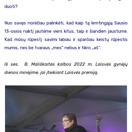
duoti?
Nuo savęs norėčiau palinkėti, kad kaip tą lemtingąją Sausio
13-osios naktį jautėme vieni kitus, taip ir šiandien jaustume.
Kad mūsų rūpestį savimi labiau ir sparčiau keistų rūpestis
mumis, nes be tvaraus „mes“ nebus ir tikro „aš“.
Iš ses. B. Mališkaitės kalbos 2022 m. Laisvės gynėjų
dienos minėjime, jai įteikiant Laisvės premiją.