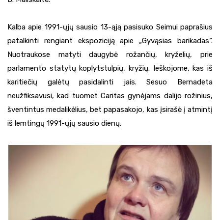
Kalba apie 1991-ųjų sausio 13-ąją pasisuko Seimui paprašius
patalkinti rengiant ekspoziciją apie „Gyvąsias barikadas“.
Nuotraukose matyti daugybė rožančių, kryželių, prie
parlamento statytų koplytstulpių, kryžių. Ieškojome, kas iš
karitiečių galėtų pasidalinti jais. Sesuo Bernadeta
neužfiksavusi, kad tuomet Caritas gynėjams dalijo rožinius,
šventintus medalikėlius, bet papasakojo, kas įsirašė į atmintį
iš lemtingų 1991-ųjų sausio dienų.