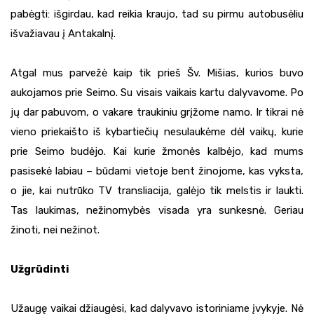
pabėgti: išgirdau, kad reikia kraujo, tad su pirmu autobusėliu
išvažiavau į Antakalnį.
Atgal mus parvežė kaip tik prieš Šv. Mišias, kurios buvo
aukojamos prie Seimo. Su visais vaikais kartu dalyvavome. Po
jų dar pabuvom, o vakare traukiniu grįžome namo. Ir tikrai nė
vieno priekaišto iš kybartiečių nesulaukėme dėl vaikų, kurie
prie Seimo budėjo. Kai kurie žmonės kalbėjo, kad mums
pasisekė labiau – būdami vietoje bent žinojome, kas vyksta,
o jie, kai nutrūko TV transliacija, galėjo tik melstis ir laukti.
Tas laukimas, nežinomybės visada yra sunkesnė. Geriau
žinoti, nei nežinot.
Užgrūdinti
Užaugę vaikai džiaugėsi, kad dalyvavo istoriniame įvykyje. Nė