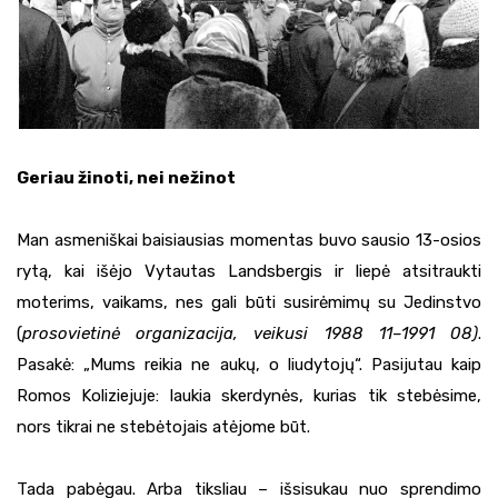
Geriau žinoti, nei nežinot
Man asmeniškai baisiausias momentas buvo sausio 13-osios
rytą, kai išėjo Vytautas Landsbergis ir liepė atsitraukti
moterims, vaikams, nes gali būti susirėmimų su Jedinstvo
(
prosovietinė organizacija, veikusi 1988 11–1991 08)
.
Pasakė: „Mums reikia ne aukų, o liudytojų“. Pasijutau kaip
Romos Koliziejuje: laukia skerdynės, kurias tik stebėsime,
nors tikrai ne stebėtojais atėjome būt.
Tada pabėgau. Arba tiksliau – išsisukau nuo sprendimo