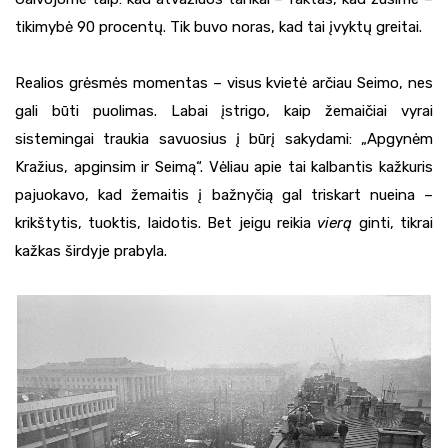
tikimybė 90 procentų. Tik buvo noras, kad tai įvyktų greitai.
Realios grėsmės momentas – visus kvietė arčiau Seimo, nes
gali būti puolimas. Labai įstrigo, kaip žemaičiai vyrai
sistemingai traukia savuosius į būrį sakydami: „Apgynėm
Kražius, apginsim ir Seimą“. Vėliau apie tai kalbantis kažkuris
pajuokavo, kad žemaitis į bažnyčią gal triskart nueina –
krikštytis, tuoktis, laidotis. Bet jeigu reikia
vierą
ginti, tikrai
kažkas širdyje prabyla.