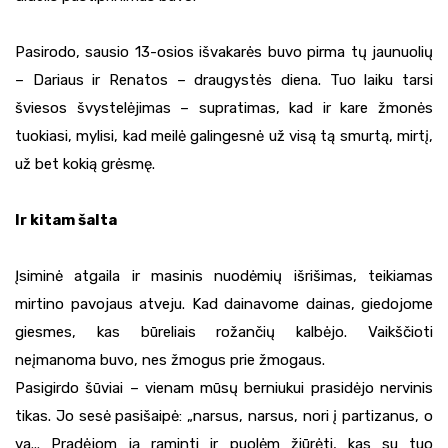
Pasirodo, sausio 13-osios išvakarės buvo pirma tų jaunuolių
– Dariaus ir Renatos – draugystės diena. Tuo laiku tarsi
šviesos švystelėjimas – supratimas, kad ir kare žmonės
tuokiasi, mylisi, kad meilė galingesnė už visą tą smurtą, mirtį,
už bet kokią grėsmę.
Ir kitam šalta
Įsiminė atgaila ir masinis nuodėmių išrišimas, teikiamas
mirtino pavojaus atveju. Kad dainavome dainas, giedojome
giesmes, kas būreliais rožančių kalbėjo. Vaikščioti
neįmanoma buvo, nes žmogus prie žmogaus.
Pasigirdo šūviai – vienam mūsų berniukui prasidėjo nervinis
tikas. Jo sesė pasišaipė: „narsus, narsus, nori į partizanus, o
va... Pradėjom ją raminti ir puolėm žiūrėti, kas su tuo