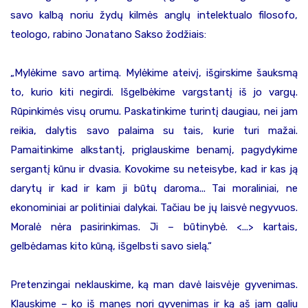
savo kalbą noriu žydų kilmės anglų intelektualo filosofo,
teologo, rabino Jonatano Sakso žodžiais:
„Mylėkime savo artimą. Mylėkime ateivį, išgirskime šauksmą
to, kurio kiti negirdi. Išgelbėkime vargstantį iš jo vargų.
Rūpinkimės visų orumu. Paskatinkime turintį daugiau, nei jam
reikia, dalytis savo palaima su tais, kurie turi mažai.
Pamaitinkime alkstantį, priglauskime benamį, pagydykime
sergantį kūnu ir dvasia. Kovokime su neteisybe, kad ir kas ją
darytų ir kad ir kam ji būtų daroma... Tai moraliniai, ne
ekonominiai ar politiniai dalykai. Tačiau be jų laisvė negyvuos.
Moralė nėra pasirinkimas. Ji – būtinybė. <...> kartais,
gelbėdamas kito kūną, išgelbsti savo sielą.“
Pretenzingai neklauskime, ką man davė laisvėje gyvenimas.
Klauskime – ko iš manęs nori gyvenimas ir ką aš jam galiu