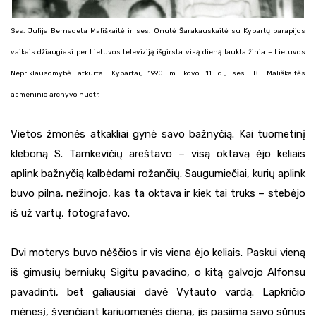
Ses. Julija Bernadeta Mališkaitė ir ses. Onutė Šarakauskaitė su Kybartų parapijos
vaikais džiaugiasi per Lietuvos televiziją išgirsta visą dieną laukta žinia – Lietuvos
Nepriklausomybė atkurta! Kybartai, 1990 m. kovo 11 d., ses. B. Mališkaitės
asmeninio archyvo nuotr.
Vietos žmonės atkakliai gynė savo bažnyčią. Kai tuometinį
kleboną S. Tamkevičių areštavo – visą oktavą ėjo keliais
aplink bažnyčią kalbėdami rožančių. Saugumiečiai, kurių aplink
buvo pilna, nežinojo, kas ta oktava ir kiek tai truks – stebėjo
iš už vartų, fotografavo.
Dvi moterys buvo nėščios ir vis viena ėjo keliais. Paskui vieną
iš gimusių berniukų Sigitu pavadino, o kitą galvojo Alfonsu
pavadinti, bet galiausiai davė Vytauto vardą. Lapkričio
mėnesį, švenčiant kariuomenės dieną, jis pasiima savo sūnus