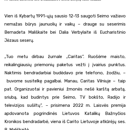
Vien iš Kybartų 1991-ųjų sausio 12-13 saugoti Seimo važiavo
nemažas būrys jaunuolių ir vaikų – drauge su seserimis
Bernadeta Mališkaite bei Dalia Verbylaite iš Eucharistinio
Jėzaus seserų.
„Tuo metu dirbau žurnale „Caritas“. Ruošėme maisto,
reikalingiausių priemonių paketus vežti į įvairius punktus.
Naktimis bendradarbiai budėdavo prie telefono, žodžiu, –
buvome susitelkę pagalbai. Manau, Caritas Vilniuje – taip
pat. Organizuotai ir pavieniui žmonės nešė karštą arbatą,
sriubą, kad budintys prie Seimo, TV bokšto, Radijo ir
televizijos sušiltų“, – prisimena 2022 m. Laisvės premija
apdovanota pogrindinės Lietuvos Katalikų Bažnyčios
Kronikos bendradarbė, viena iš Carito Lietuvoje atkūrėjų ses.
B. Mališkaitė.