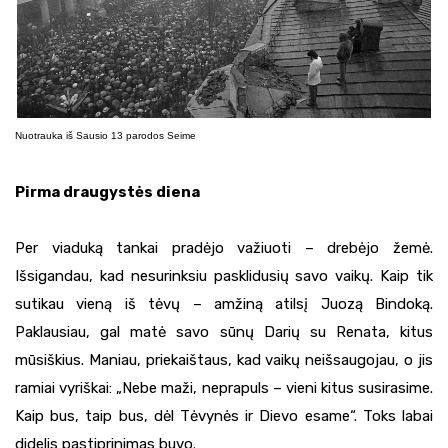
Nuotrauka iš Sausio 13 parodos Seime
Pirma draugystės diena
Per viaduką tankai pradėjo važiuoti – drebėjo žemė.
Išsigandau, kad nesurinksiu pasklidusių savo vaikų. Kaip tik
sutikau vieną iš tėvų – amžiną atilsį Juozą Bindoką.
Paklausiau, gal matė savo sūnų Darių su Renata, kitus
mūsiškius. Maniau, priekaištaus, kad vaikų neišsaugojau, o jis
ramiai vyriškai: „Nebe maži, neprapuls – vieni kitus susirasime.
Kaip bus, taip bus, dėl Tėvynės ir Dievo esame“. Toks labai
didelis pastiprinimas buvo.