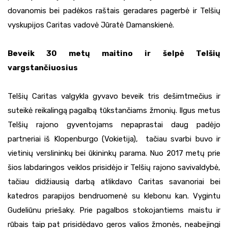
dovanomis bei padėkos raštais geradares pagerbė ir Telšių
vyskupijos Caritas vadovė Jūratė Damanskienė.
Beveik 30 metų maitino ir šelpė Telšių
vargstančiuosius
Telšių Caritas valgykla gyvavo beveik tris dešimtmečius ir
suteikė reikalingą pagalbą tūkstančiams žmonių. Ilgus metus
Telšių rajono gyventojams nepaprastai daug padėjo
partneriai iš Klopenburgo (Vokietija), tačiau svarbi buvo ir
vietinių verslininkų bei ūkininkų parama. Nuo 2017 metų prie
šios labdaringos veiklos prisidėjo ir Telšių rajono savivaldybė,
tačiau didžiausią darbą atlikdavo Caritas savanoriai bei
katedros parapijos bendruomenė su klebonu kan. Vygintu
Gudeliūnu priešaky. Prie pagalbos stokojantiems maistu ir
rūbais taip pat prisidėdavo geros valios žmonės, neabejingi