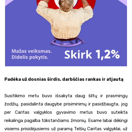
Padėka už dosnias širdis, darbščias rankas ir atjautą
Susitikimo metu buvo išsakyta daug šiltų ir prasmingų
žodžių, pasidalinta daugybe prisiminimų ir pasidžiaugta, jog
per Caritas valgyklos gyvavimo metus buvo suteikta
reikalinga pagalba tūkstančiams žmonių. Esame labai dėkingi
visiems prisidėjusiems už paramą Telšių Caritas valgyklai, už