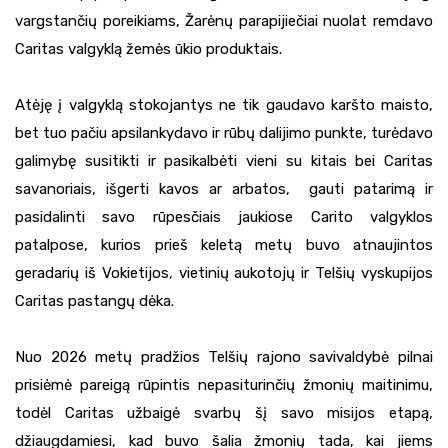
vargstančių poreikiams, Žarėnų parapijiečiai nuolat remdavo
Caritas valgyklą žemės ūkio produktais.
Atėję į valgyklą stokojantys ne tik gaudavo karšto maisto,
bet tuo pačiu apsilankydavo ir rūbų dalijimo punkte, turėdavo
galimybę susitikti ir pasikalbėti vieni su kitais bei Caritas
savanoriais, išgerti kavos ar arbatos, gauti patarimą ir
pasidalinti savo rūpesčiais jaukiose Carito valgyklos
patalpose, kurios prieš keletą metų buvo atnaujintos
geradarių iš Vokietijos, vietinių aukotojų ir Telšių vyskupijos
Caritas pastangų dėka.
Nuo 2026 metų pradžios Telšių rajono savivaldybė pilnai
prisiėmė pareigą rūpintis nepasiturinčių žmonių maitinimu,
todėl Caritas užbaigė svarbų šį savo misijos etapą,
džiaugdamiesi, kad buvo šalia žmonių tada, kai jiems