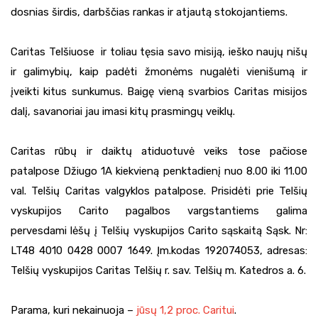
dosnias širdis, darbščias rankas ir atjautą stokojantiems.
Caritas Telšiuose ir toliau tęsia savo misiją, ieško naujų nišų
ir galimybių, kaip padėti žmonėms nugalėti vienišumą ir
įveikti kitus sunkumus. Baigę vieną svarbios Caritas misijos
dalį, savanoriai jau imasi kitų prasmingų veiklų.
Caritas rūbų ir daiktų atiduotuvė veiks tose pačiose
patalpose Džiugo 1A kiekvieną penktadienį nuo 8.00 iki 11.00
val. Telšių Caritas valgyklos patalpose. Prisidėti prie Telšių
vyskupijos Carito pagalbos vargstantiems galima
pervesdami lėšų į Telšių vyskupijos Carito sąskaitą Sąsk. Nr:
LT48 4010 0428 0007 1649. Įm.kodas 192074053, adresas:
Telšių vyskupijos Caritas Telšių r. sav. Telšių m. Katedros a. 6.
Parama, kuri nekainuoja –
jūsų 1,2 proc. Caritui
.