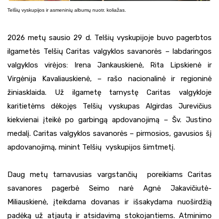
Telšių vyskupijos ir asmeninių albumų nuotr. koliažas.
2026 metų sausio 29 d. Telšių vyskupijoje buvo pagerbtos
ilgametės Telšių Caritas valgyklos savanorės – labdaringos
valgyklos virėjos: Irena Jankauskienė, Rita Lipskienė ir
Virgėnija Kavaliauskienė, – rašo nacionalinė ir regioninė
žiniasklaida. Už ilgametę tarnystę Caritas valgykloje
karitietėms dėkojęs Telšių vyskupas Algirdas Jurevičius
kiekvienai įteikė po garbingą apdovanojimą – Šv. Justino
medalį. Caritas valgyklos savanorės – pirmosios, gavusios šį
apdovanojimą, minint Telšių vyskupijos šimtmetį.
Daug metų tarnavusias vargstančių poreikiams Caritas
savanores pagerbė Seimo narė Agnė Jakavičiutė-
Miliauskienė, įteikdama dovanas ir išsakydama nuoširdžią
padėką už atjautą ir atsidavimą stokojantiems. Atminimo