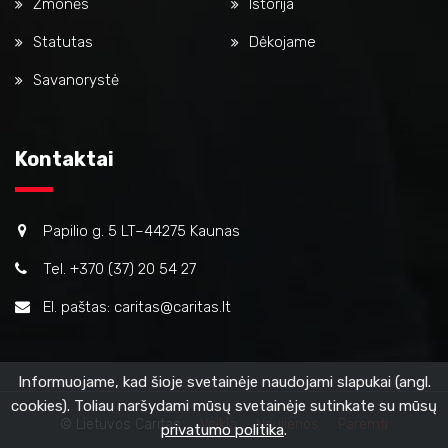
Žmonės
Istorija
Statutas
Dėkojame
Savanorystė
Kontaktai
Papilio g. 5 LT–44275 Kaunas
Tel. +370 (37) 20 54 27
El. paštas: caritas@caritas.lt
Informuojame, kad šioje svetainėje naudojami slapukai (angl.
cookies). Toliau naršydami mūsų svetainėje sutinkate su mūsų
© Lietuvos Caritas
Veikla
Naujienos
Paremti
privatumo politika
.