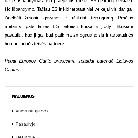
teisės išbandymas. Per praėjusius metus ES ne kartą neišlaikė
šio išbandymo. Tačiau ES ir kiti tarptautiniai veikėjai vis dar gali
išgelbėti žmonių gyvybes ir užtikrinti teisingumą. Praėjus
metams, pats laikas ES pakeisti kursą ir įrodyti likusiam
pasauliui, kad ji gali būti patikima žmogaus teisių ir tarptautinės
humanitarinės teisės partnerė.
Pagal Europos Carito pranešimą spaudai parengė Lietuvos
Caritas
NAUJIENOS
Visos naujienos
Pasaulyje
Lietuvoje