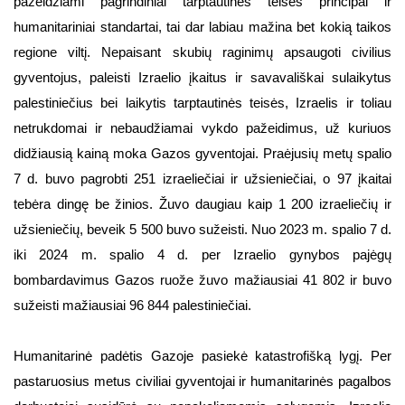
pažeidžiami pagrindiniai tarptautinės teisės principai ir
humanitariniai standartai, tai dar labiau mažina bet kokią taikos
regione viltį. Nepaisant skubių raginimų apsaugoti civilius
gyventojus, paleisti Izraelio įkaitus ir savavališkai sulaikytus
palestiniečius bei laikytis tarptautinės teisės, Izraelis ir toliau
netrukdomai ir nebaudžiamai vykdo pažeidimus, už kuriuos
didžiausią kainą moka Gazos gyventojai. Praėjusių metų spalio
7 d. buvo pagrobti 251 izraeliečiai ir užsieniečiai, o 97 įkaitai
tebėra dingę be žinios. Žuvo daugiau kaip 1 200 izraeliečių ir
užsieniečių, beveik 5 500 buvo sužeisti. Nuo 2023 m. spalio 7 d.
iki 2024 m. spalio 4 d. per Izraelio gynybos pajėgų
bombardavimus Gazos ruože žuvo mažiausiai 41 802 ir buvo
sužeisti mažiausiai 96 844 palestiniečiai.
Humanitarinė padėtis Gazoje pasiekė katastrofišką lygį. Per
pastaruosius metus civiliai gyventojai ir humanitarinės pagalbos