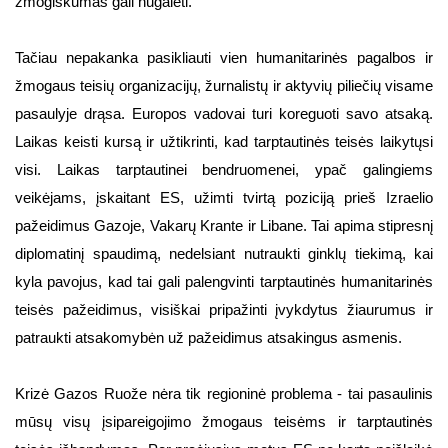
žmogiškumas gali nugalėti.
Tačiau nepakanka pasikliauti vien humanitarinės pagalbos ir
žmogaus teisių organizacijų, žurnalistų ir aktyvių piliečių visame
pasaulyje drąsa. Europos vadovai turi koreguoti savo atsaką.
Laikas keisti kursą ir užtikrinti, kad tarptautinės teisės laikytųsi
visi. Laikas tarptautinei bendruomenei, ypač galingiems
veikėjams, įskaitant ES, užimti tvirtą poziciją prieš Izraelio
pažeidimus Gazoje, Vakarų Krante ir Libane. Tai apima stipresnį
diplomatinį spaudimą, nedelsiant nutraukti ginklų tiekimą, kai
kyla pavojus, kad tai gali palengvinti tarptautinės humanitarinės
teisės pažeidimus, visiškai pripažinti įvykdytus žiaurumus ir
patraukti atsakomybėn už pažeidimus atsakingus asmenis.
Krizė Gazos Ruože nėra tik regioninė problema - tai pasaulinis
mūsų visų įsipareigojimo žmogaus teisėms ir tarptautinės