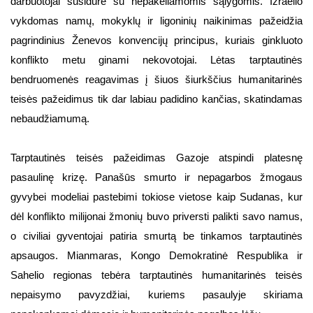
darbuotojai susidūrė su nepakeliamomis sąlygomis. Izraelio
vykdomas namų, mokyklų ir ligoninių naikinimas pažeidžia
pagrindinius Ženevos konvencijų principus, kuriais ginkluoto
konflikto metu ginami nekovotojai. Lėtas tarptautinės
bendruomenės reagavimas į šiuos šiurkščius humanitarinės
teisės pažeidimus tik dar labiau padidino kančias, skatindamas
nebaudžiamumą.
Tarptautinės teisės pažeidimas Gazoje atspindi platesnę
pasaulinę krizę. Panašūs smurto ir nepagarbos žmogaus
gyvybei modeliai pastebimi tokiose vietose kaip Sudanas, kur
dėl konflikto milijonai žmonių buvo priversti palikti savo namus,
o civiliai gyventojai patiria smurtą be tinkamos tarptautinės
apsaugos. Mianmaras, Kongo Demokratinė Respublika ir
Sahelio regionas tebėra tarptautinės humanitarinės teisės
nepaisymo pavyzdžiai, kuriems pasaulyje skiriama