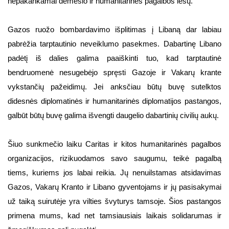
nepakankamai dėmesio ir humanitarinės pagalbos lėšų.
Gazos ruožo bombardavimo išplitimas į Libaną dar labiau
pabrėžia tarptautinio neveiklumo pasekmes. Dabartinę Libano
padėtį iš dalies galima paaiškinti tuo, kad tarptautinė
bendruomenė nesugebėjo spręsti Gazoje ir Vakarų krante
vykstančių pažeidimų. Jei anksčiau būtų buvę sutelktos
didesnės diplomatinės ir humanitarinės diplomatijos pastangos,
galbūt būtų buvę galima išvengti daugelio dabartinių civilių aukų.
Šiuo sunkmečio laiku Caritas ir kitos humanitarinės pagalbos
organizacijos, rizikuodamos savo saugumu, teikė pagalbą
tiems, kuriems jos labai reikia. Jų nenuilstamas atsidavimas
Gazos, Vakarų Kranto ir Libano gyventojams ir jų pasisakymai
už taiką suirutėje yra vilties švyturys tamsoje. Šios pastangos
primena mums, kad net tamsiausiais laikais solidarumas ir