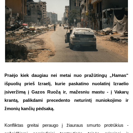
Praėjo kiek daugiau nei metai nuo pražūtingų „Hamas“
išpuolių prieš Izraelį, kurie paskatino nuolatinį Izraelio
įsiveržimą į Gazos Ruožą ir, mažesniu mastu - į Vakarų
krantą, palikdami precedento neturintį nuniokojimo ir
žmonių kančių pėdsaką.
Konfliktas greitai peraugo į žiauraus smurto protrūkius -