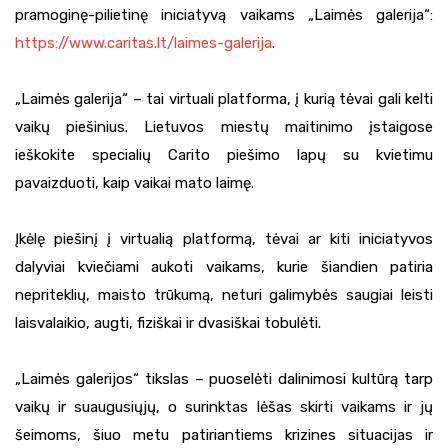
pramoginę-pilietinę iniciatyvą vaikams „Laimės galerija“:
https://www.caritas.lt/laimes-galerija
.
„Laimės galerija“ – tai virtuali platforma, į kurią tėvai gali kelti
vaikų piešinius. Lietuvos miestų maitinimo įstaigose
ieškokite specialių Carito piešimo lapų su kvietimu
pavaizduoti, kaip vaikai mato laimę.
Įkėlę piešinį į virtualią platformą, tėvai ar kiti iniciatyvos
dalyviai kviečiami aukoti vaikams, kurie šiandien patiria
nepriteklių, maisto trūkumą, neturi galimybės saugiai leisti
laisvalaikio, augti, fiziškai ir dvasiškai tobulėti.
„Laimės galerijos“ tikslas – puoselėti dalinimosi kultūrą tarp
vaikų ir suaugusiųjų, o surinktas lėšas skirti vaikams ir jų
šeimoms, šiuo metu patiriantiems krizines situacijas ir