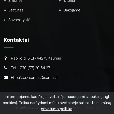
Žmonės
Istorija
Statutas
Dėkojame
Savanorystė
Kontaktai
Papilio g. 5 LT–44275 Kaunas
Tel. +370 (37) 20 54 27
El. paštas: caritas@caritas.lt
Informuojame, kad šioje svetainėje naudojami slapukai (angl.
cookies). Toliau naršydami mūsų svetainėje sutinkate su mūsų
© Lietuvos Caritas
Veikla
Naujienos
Paremti
privatumo politika
.