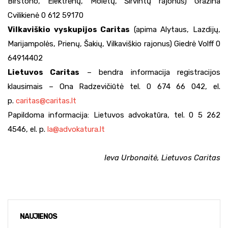
Birštono, Elektrėnų, Molėtų, Širvintų rajonus) Gražina
Cvilikienė 0 612 59170
Vilkaviškio vyskupijos Caritas
(apima Alytaus, Lazdijų,
Marijampolės, Prienų, Šakių, Vilkaviškio rajonus) Giedrė Volff 0
64914402
Lietuvos Caritas
– bendra informacija registracijos
klausimais – Ona Radzevičiūtė tel. 0 674 66 042, el.
p.
caritas@caritas.lt
Papildoma informacija: Lietuvos advokatūra, tel. 0 5 262
4546, el. p.
la@advokatura.lt
Ieva Urbonaitė, Lietuvos Caritas
NAUJIENOS