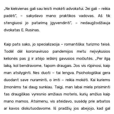
„Ne kiekvienas gali sau leisti mokėti advokatui. Jei gali – reikia
padėti“, – sakydavo mano praktikos vadovas. Aš tik
stengiuosi jo patarimą įgyvendinti“, – nedaugžodžiauja
dvokatas E. Rusinas.
Kaip pats sako, jo specializacija – romantiška: turizmo teisė.
Todėl dėl koronaviruso pandemijos metu neįvykusios
kelionės pas jį ir atėjo ieškinį gavusios močiutės. „Per ilgą
laiką, kol bendravome, tapom draugais. Jos vis rūpinosi, kaip
man atsilyginti. Nes duoti – tai lengva. Psichologiškai gera
duodant save nuraminti, o imti – reikia mokėti. Kai kuriems
žmonėms tai daug sunkiau. Taigi, man labai miela prisiminti
tas draugiškas vyresnio amžiaus moteris, kurių amžius kaip
mano mamos. Atsimenu, vis ateidavo, susėdę prie arbatos
ar kavos diskutuodavome. Iš pradžių jos abejojo, kad gal