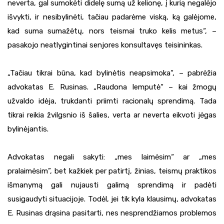
neverta, gal sumokėti didelę sumą už kelionę, į kurią negalėjo
išvykti, ir nesibylinėti, tačiau padarėme viską, ką galėjome,
kad suma sumažėtų, nors teismai truko kelis metus“, –
pasakojo neatlygintinai senjores konsultavęs teisininkas.
„Tačiau tikrai būna, kad bylinėtis neapsimoka“, – pabrėžia
advokatas E. Rusinas. „Raudona lemputė“ – kai žmogų
užvaldo idėja, trukdanti priimti racionalų sprendimą. Tada
tikrai reikia žvilgsnio iš šalies, verta ar neverta eikvoti jėgas
bylinėjantis.
Advokatas negali sakyti: „mes laimėsim“ ar „mes
pralaimėsim”, bet kažkiek per patirtį, žinias, teismų praktikos
išmanymą gali nujausti galimą sprendimą ir padėti
susigaudyti situacijoje. Todėl, jei tik kyla klausimų, advokatas
E. Rusinas drąsina pasitarti, nes nesprendžiamos problemos