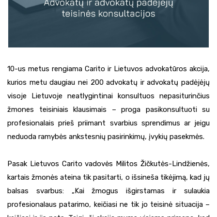
10-us metus rengiama Carito ir Lietuvos advokatūros akcija,
kurios metu daugiau nei 200 advokatų ir advokatų padėjėjų
visoje Lietuvoje neatlygintinai konsultuos nepasiturinčius
žmones teisiniais klausimais – proga pasikonsultuoti su
profesionalais prieš priimant svarbius sprendimus ar jeigu
neduoda ramybės ankstesnių pasirinkimų, įvykių pasekmės.
Pasak Lietuvos Carito vadovės Militos Žičkutės-Lindžienės,
kartais žmonės ateina tik pasitarti, o išsineša tikėjimą, kad jų
balsas svarbus: „Kai žmogus išgirstamas ir sulaukia
profesionalaus patarimo, keičiasi ne tik jo teisinė situacija –