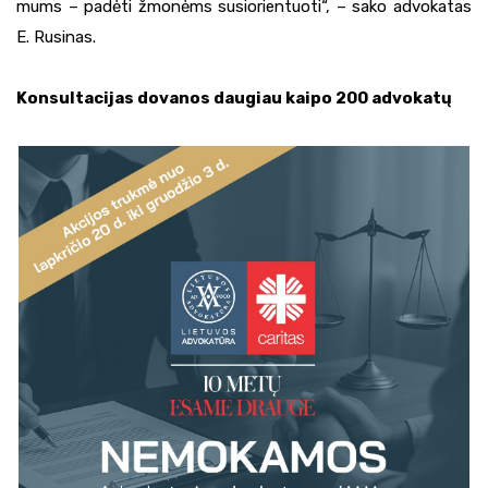
mums – padėti žmonėms susiorientuoti“, – sako advokatas
E. Rusinas.
Konsultacijas dovanos daugiau kaipo 200 advokatų