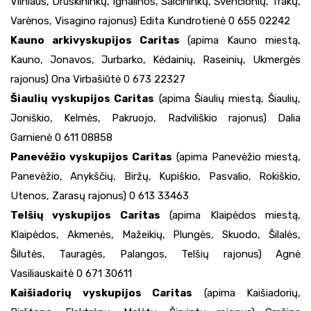
Vilniaus, Druskininkų, Ignalinos, Šalčininkų, Švenčionių, Trakų,
Varėnos, Visagino rajonus) Edita Kundrotienė 0 655 02242
Kauno arkivyskupijos Caritas
(apima Kauno miestą,
Kauno, Jonavos, Jurbarko, Kėdainių, Raseinių, Ukmergės
rajonus) Ona Virbašiūtė 0 673 22327
Šiaulių vyskupijos Caritas
(apima Šiaulių miestą, Šiaulių,
Joniškio, Kelmės, Pakruojo, Radviliškio rajonus) Dalia
Garnienė 0 611 08858
Panevėžio vyskupijos Caritas
(apima Panevėžio miestą,
Panevėžio, Anykščių, Biržų, Kupiškio, Pasvalio, Rokiškio,
Utenos, Zarasų rajonus) 0 613 33463
Telšių vyskupijos Caritas
(apima Klaipėdos miestą,
Klaipėdos, Akmenės, Mažeikių, Plungės, Skuodo, Šilalės,
Šilutės, Tauragės, Palangos, Telšių rajonus) Agnė
Vasiliauskaitė 0 671 30611
Kaišiadorių vyskupijos Caritas
(apima Kaišiadorių,