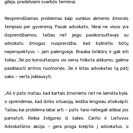
gilėja, pradelsiami svarbūs terminai.
Nesprendžiamas problemas kaip sunkius akmenis žmonės
tempiasi per gyvenimą. Pasak advokato, tikrai ne visos yra
išsprendžiamos, tačiau net jeigu pasikonsultavęs su
advokatu žmogus nusprendžia, kad bylinėtis būtų
neperspektyvu – jam palengvėja. Braukia brūkšnį ir gali eiti
toliau. Jei po konsultacijos vis viena trūksta aiškumo, galima
pasiklausti antros nuomonės. Jei ir kitas advokatas tą patį
sako – verta įsiklausyti.
„Aš ir pats matau, kad kartais žmonėms net ne laimėta byla,
o sprendimas, kad išrišo situaciją, leidžia lengviau atsikvėpti.
Tačiau kai problema labai arti – pats tarsi nebegali aiškiai jos
pamatyti. Reikia žvilgsnio iš šalies. Carito ir Lietuvos
Advokatūros akcija – gera proga kreiptis į advokatus, o