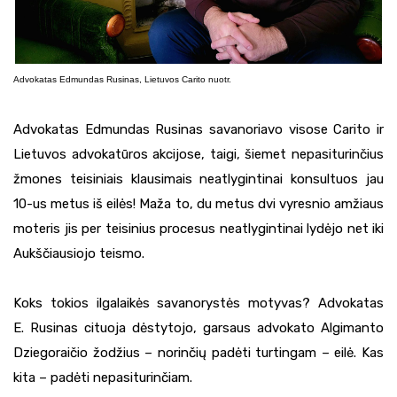
Advokatas Edmundas Rusinas, Lietuvos Carito nuotr.
Advokatas Edmundas Rusinas savanoriavo visose Carito ir
Lietuvos advokatūros akcijose, taigi, šiemet nepasiturinčius
žmones teisiniais klausimais neatlygintinai konsultuos jau
10-us metus iš eilės! Maža to, du metus dvi vyresnio amžiaus
moteris jis per teisinius procesus neatlygintinai lydėjo net iki
Aukščiausiojo teismo.
Koks tokios ilgalaikės savanorystės motyvas? Advokatas
E. Rusinas cituoja dėstytojo, garsaus advokato Algimanto
Dziegoraičio žodžius – norinčių padėti turtingam – eilė. Kas
kita – padėti nepasiturinčiam.