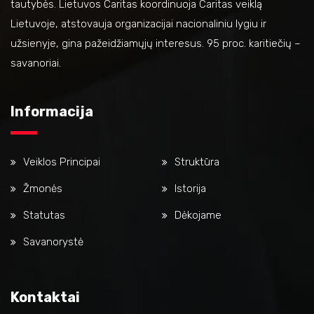
tautybės. Lietuvos Caritas koordinuoja Caritas veiklą
Lietuvoje, atstovauja organizacijai nacionaliniu lygiu ir
užsienyje, gina pažeidžiamųjų interesus. 95 proc. karitiečių –
savanoriai.
Informacija
Veiklos Principai
Struktūra
Žmonės
Istorija
Statutas
Dėkojame
Savanorystė
Kontaktai