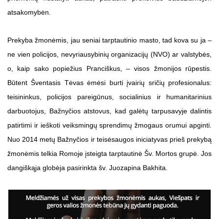
atsakomybėn.
Prekyba žmonėmis, jau seniai tarptautinio masto, tad kova su ja –
ne vien policijos, nevyriausybinių organizacijų (NVO) ar valstybės,
o, kaip sako popiežius Pranciškus, – visos žmonijos rūpestis.
Būtent Šventasis Tėvas ėmėsi burti įvairių sričių profesionalus:
teisininkus, policijos pareigūnus, socialinius ir humanitarinius
darbuotojus, Bažnyčios atstovus, kad galėtų tarpusavyje dalintis
patirtimi ir ieškoti veiksmingų sprendimų žmogaus orumui apginti.
Nuo 2014 metų Bažnyčios ir teisėsaugos iniciatyvas prieš prekybą
žmonėmis telkia Romoje įsteigta tarptautinė Šv. Mortos grupė. Jos
dangiškąja globėja pasirinkta šv. Juozapina Bakhita.