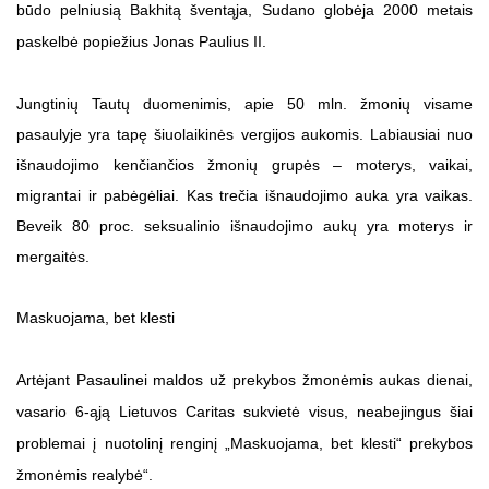
būdo pelniusią Bakhitą šventąja, Sudano globėja 2000 metais
paskelbė popiežius Jonas Paulius II.
Jungtinių Tautų duomenimis, apie 50 mln. žmonių visame
pasaulyje yra tapę šiuolaikinės vergijos aukomis. Labiausiai nuo
išnaudojimo kenčiančios žmonių grupės – moterys, vaikai,
migrantai ir pabėgėliai. Kas trečia išnaudojimo auka yra vaikas.
Beveik 80 proc. seksualinio išnaudojimo aukų yra moterys ir
mergaitės.
Maskuojama, bet klesti
Artėjant Pasaulinei maldos už prekybos žmonėmis aukas dienai,
vasario 6-ąją Lietuvos Caritas sukvietė visus, neabejingus šiai
problemai į nuotolinį renginį „Maskuojama, bet klesti“ prekybos
žmonėmis realybė“.