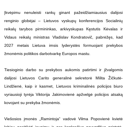
Įkvėpimu nenuleisti rankų ginant pažeidžiamiausius dalijosi
renginio globėjai – Lietuvos vyskupų konferencijos Socialinių
reikalų tarybos pirmininkas, arkivyskupas Kęstutis Kėvalas ir
Vidaus reikalų ministras Vladislav Kondratovič, pabrėžęs, kad
2027 metais Lietuva imsis lyderystės formuojant prekybos
žmonėmis politikos darbotvarkę Europos mastu.
Tiesioginio darbo su prekybos aukomis patirtimi ir įžvalgomis
dalijosi Lietuvos Carito generalinė sekretorė Milita Žičkutė-
Lindžienė, kaip ir kasmet, Lietuvos kriminalinės policijos biuro
vyriausioji tyrėja Viktorija Jakimovienė apžvelgė policijos atsaką
kovojant su prekyba žmonėmis.
Viešosios įmonės „Ramintoja“ vadovė Vilma Popovienė kvietė
labiau pasitikėti jaunimu ir per konkrečius pavyzdžius pristatė,