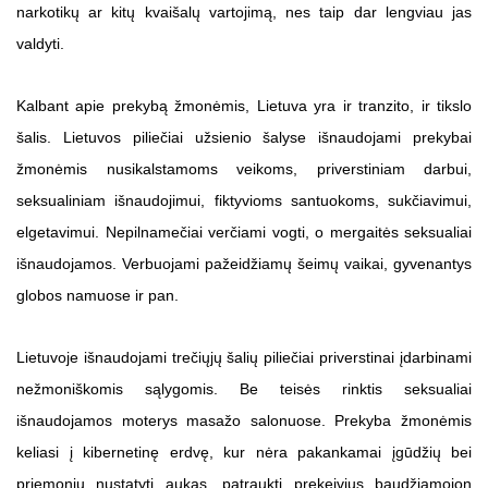
narkotikų ar kitų kvaišalų vartojimą, nes taip dar lengviau jas
valdyti.
Kalbant apie prekybą žmonėmis, Lietuva yra ir tranzito, ir tikslo
šalis. Lietuvos piliečiai užsienio šalyse išnaudojami prekybai
žmonėmis nusikalstamoms veikoms, priverstiniam darbui,
seksualiniam išnaudojimui, fiktyvioms santuokoms, sukčiavimui,
elgetavimui. Nepilnamečiai verčiami vogti, o mergaitės seksualiai
išnaudojamos. Verbuojami pažeidžiamų šeimų vaikai, gyvenantys
globos namuose ir pan.
Lietuvoje išnaudojami trečiųjų šalių piliečiai priverstinai įdarbinami
nežmoniškomis sąlygomis. Be teisės rinktis seksualiai
išnaudojamos moterys masažo salonuose. Prekyba žmonėmis
keliasi į kibernetinę erdvę, kur nėra pakankamai įgūdžių bei
priemonių nustatyti aukas, patraukti prekeivius baudžiamojon