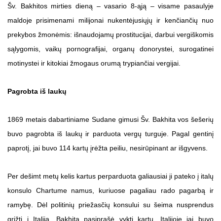
Šv. Bakhitos mirties dieną – vasario 8-ąją – visame pasaulyje
maldoje prisimenami milijonai nukentėjusiųjų ir kenčiančių nuo
prekybos žmonėmis: išnaudojamų prostitucijai, darbui vergiškomis
sąlygomis, vaikų pornografijai, organų donorystei, surogatinei
motinystei ir kitokiai žmogaus orumą trypiančiai vergijai.
Pagrobta iš laukų
1869 metais dabartiniame Sudane gimusi Šv. Bakhita vos šešerių
buvo pagrobta iš laukų ir parduota vergų turguje. Pagal gentinį
paprotį, jai buvo 114 kartų įrėžta peiliu, nesirūpinant ar išgyvens.
Per dešimt metų kelis kartus perparduota galiausiai ji pateko į italų
konsulo Chartume namus, kuriuose pagaliau rado pagarbą ir
ramybę. Dėl politinių priežasčių konsului su šeima nusprendus
grįžti į Italiją, Bakhita pasiprašė vykti kartu. Italijoje jai buvo