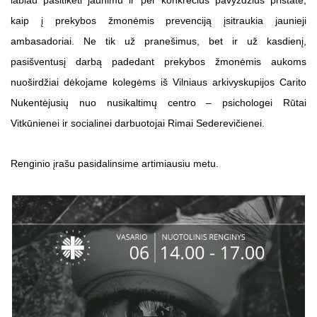
kaip į prekybos žmonėmis prevenciją įsitraukia jaunieji
ambasadoriai. Ne tik už pranešimus, bet ir už kasdienį,
pasišventusį darbą padedant prekybos žmonėmis aukoms
nuoširdžiai dėkojame kolegėms iš Vilniaus arkivyskupijos Carito
Nukentėjusių nuo nusikaltimų centro – psichologei Rūtai
Vitkūnienei ir socialinei darbuotojai Rimai Sederevičienei.
Renginio įrašu pasidalinsime artimiausiu metu.