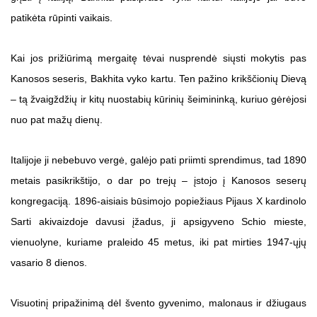
patikėta rūpinti vaikais.
Kai jos prižiūrimą mergaitę tėvai nusprendė siųsti mokytis pas
Kanosos seseris, Bakhita vyko kartu. Ten pažino krikščionių Dievą
– tą žvaigždžių ir kitų nuostabių kūrinių šeimininką, kuriuo gėrėjosi
nuo pat mažų dienų.
Italijoje ji nebebuvo vergė, galėjo pati priimti sprendimus, tad 1890
metais pasikrikštijo, o dar po trejų – įstojo į Kanosos seserų
kongregaciją. 1896-aisiais būsimojo popiežiaus Pijaus X kardinolo
Sarti akivaizdoje davusi įžadus, ji apsigyveno Schio mieste,
vienuolyne, kuriame praleido 45 metus, iki pat mirties 1947-ųjų
vasario 8 dienos.
Visuotinį pripažinimą dėl švento gyvenimo, malonaus ir džiugaus