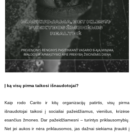
Į ką visų pirma taikosi išnaudotojai?
Kaip rodo Carito ir kitų organizacijų patirtis, visų pirma
išnaudotojai taikosi į socialiai pažeidžiamus, vienišus, krizėse
esančius žmones. Dar pažeidžiamesni – turintys priklausomybių.
Net jei aukos ir nėra priklausomos, jas dažnai siekiama įtraukti į