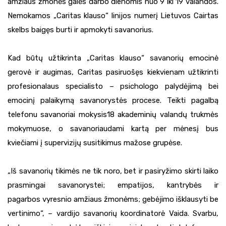
amžiaus žmonės galės darbo dienomis nuo 9 iki 19 valandos.
Nemokamos „Caritas klauso“ linijos numerį Lietuvos Cairtas
skelbs baigęs burti ir apmokyti savanorius.
Kad būtų užtikrinta „Caritas klauso“ savanorių emocinė
gerovė ir augimas, Caritas pasiruošęs kiekvienam užtikrinti
profesionalaus specialisto – psichologo palydėjimą bei
emocinį palaikymą savanorystės procese. Teikti pagalbą
telefonu savanoriai mokysis18 akademinių valandų trukmės
mokymuose, o savanoriaudami kartą per mėnesį bus
kviečiami į supervizijų susitikimus mažose grupėse.
„Iš savanorių tikimės ne tik noro, bet ir pasiryžimo skirti laiko
prasmingai savanorystei; empatijos, kantrybės ir
pagarbos vyresnio amžiaus žmonėms; gebėjimo išklausyti be
vertinimo“, – vardijo savanorių koordinatorė Vaida. Svarbu,