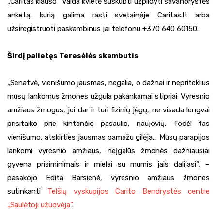
„Caritas klauso“ Vaida kvietė suskubti užpildyti savanorystės
anketą, kurią galima rasti svetainėje Caritas.lt arba
užsiregistruoti paskambinus jai telefonu +370 640 60150.
Širdį palietęs Teresėlės skambutis
„Senatvė, vienišumo jausmas, negalia, o dažnai ir nepriteklius
mūsų lankomus žmones užgula pakankamai stipriai. Vyresnio
amžiaus žmogus, jei dar ir turi fizinių jėgų, ne visada lengvai
prisitaiko prie kintančio pasaulio, naujovių. Todėl tas
vienišumo, atskirties jausmas pamažu gilėja... Mūsų parapijos
lankomi vyresnio amžiaus, neįgalūs žmonės dažniausiai
gyvena prisiminimais ir mielai su mumis jais dalijasi“, –
pasakojo Edita Barsienė, vyresnio amžiaus žmones
sutinkanti
Telšių vyskupijos Carito Bendrystės centre
„Saulėtoji užuovėja“
.