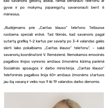
kad savanoris gebėtų aiškiai, ramiai bendrauti telefonu ar
gyvai ir po mokymų įsipareigotų savanoriauti bent 6
mėnesius.
„Budėjimams prie „Caritas klauso“ telefono Telšiuose
ruošiama speciali erdvė. Tad tkimės, kad savanoris pagal
sutartą grafiką 1–2 kartus per savaitę po 3-4 valandas galės
skirti laiko pokalbiams „Caritas klauso“ telefonu", – sakė
savanorių koordinatorė V. Remėzienė. Nemokamos emocinės
pagalbos linijos vyresnio amžiaus žmonėms kūrimą parėmė
Socialinės apsaugos ir darbo ministerija. „Caritas klauso“
telefoninės pagalbos linija 60+ amžiaus žmonėms startuos
jau šią vasarą ir veiks nuo 9 iki 19 valandos darbo dienomis.