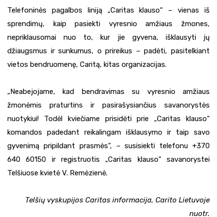
Telefoninės pagalbos liniją „Caritas klauso“ – vienas iš
sprendimų, kaip pasiekti vyresnio amžiaus žmones,
nepriklausomai nuo to, kur jie gyvena, išklausyti jų
džiaugsmus ir sunkumus, o prireikus – padėti, pasitelkiant
vietos bendruomenę, Caritą, kitas organizacijas.
„Neabejojame, kad bendravimas su vyresnio amžiaus
žmonėmis praturtins ir pasirašysiančius savanorystės
nuotykiui! Todėl kviečiame prisidėti prie „Caritas klauso“
komandos padedant reikalingam išklausymo ir taip savo
gyvenimą pripildant prasmės“, – susisiekti telefonu +370
640 60150 ir registruotis „Caritas klauso“ savanorystei
Telšiuose kvietė V. Remėzienė.
Telšių vyskupijos Caritas informacija, Carito Lietuvoje
nuotr.