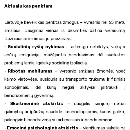
Aktualu kas penktam
Lietuvoje beveik kas penktas žmogus – vyresnis nei 65 metų
amžiaus. Daugmaž vienas iš dešimties patiria vienišumą.
Dažniausiai minimos jo priežastys:
•
Socialinių ryšių nykimas
– artimųjų netektys, vaikų ir
anūkų emigracija, mažėjantis bendravimas dėl sveikatos
problemų lemia ilgalaikę socialinę izoliaciją.
•
Ribotas mobilumas
– vyresnio amžiaus žmonės, ypač
kaimo vietovėse, susiduria su transporto trūkumu ir fiziniais
apribojimais, dėl kurių negali aktyviai įsitraukti į
bendruomenių gyvenimą.
•
Skaitmeninė atskirtis
– daugelis senjorų neturi
galimybių ar įgūdžių naudotis technologijomis, kurios galėtų
palengvinti bendravimą su artimaisiais ir bendruomene.
•
Emocinė psichologinė atskirtis
– vienišumas sukelia ne