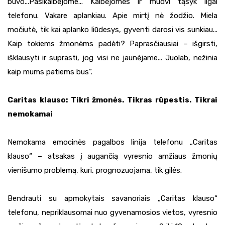
buvo...Pasikalbėjome... Kalbėjomės ir mudvi tąsyk ilgai
telefonu. Vakare aplankiau. Apie mirtį nė žodžio. Miela
močiutė, tik kai aplanko liūdesys, gyventi darosi vis sunkiau...
Kaip tokiems žmonėms padėti? Paprasčiausiai – išgirsti,
išklausyti ir suprasti, jog visi ne jaunėjame... Juolab, nežinia
kaip mums patiems bus“.
Caritas klauso: Tikri žmonės. Tikras rūpestis. Tikrai
nemokamai
Nemokama emocinės pagalbos linija telefonu „Caritas
klauso“ – atsakas į augančią vyresnio amžiaus žmonių
vienišumo problemą, kuri, prognozuojama, tik gilės.
Bendrauti su apmokytais savanoriais „Caritas klauso“
telefonu, nepriklausomai nuo gyvenamosios vietos, vyresnio