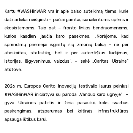
Kartu #WASHinWAR yra ir apie balso suteikimą tiems, kurie
dažnai lieka neišgirsti – pačiai gamtai, sunaikintoms upėms ir
ekosistemoms. Taip pat – fronto linijos bendruomenėms,
kurios kasdien jaučia karo pasekmes. „Norėjome, kad
sprendimų priėmėjai išgirstų šių žmonių balsą – ne per
ataskaitas, statistiką, bet ir per autentiškus liudijimus,
istorijas, išgyvenimus, vaizdus“, – sakė „Caritas Ukraine“
atstovė.
2026 m. Europos Carito Inovacijų festivalio laurus pelniusi
#WASHinWAR iniciatyva su paroda „Vanduo karo ugnyje“ –
gyva Ukrainos patirtis ir žinia pasauliui, koks svarbus
pasirengimas, atsparumas bei kritinės infrastruktūros
apsauga ištikus karui.