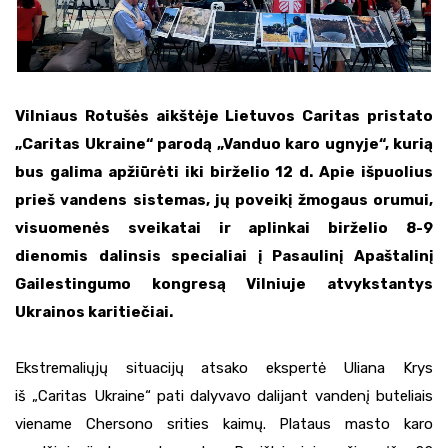
Vilniaus Rotušės aikštėje Lietuvos Caritas pristato
„Caritas Ukraine“ parodą „Vanduo karo ugnyje“, kurią
bus galima apžiūrėti iki birželio 12 d. Apie išpuolius
prieš vandens sistemas, jų poveikį žmogaus orumui,
visuomenės sveikatai ir aplinkai birželio 8-9
dienomis dalinsis specialiai į Pasaulinį Apaštalinį
Gailestingumo kongresą Vilniuje atvykstantys
Ukrainos karitiečiai.
Ekstremaliųjų situacijų atsako ekspertė Uliana Krys
iš „Caritas Ukraine“ pati dalyvavo dalijant vandenį buteliais
viename Chersono srities kaimų. Plataus masto karo