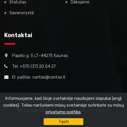
Statutas
Dėkojame
Savanorystė
Kontaktai
Papilio g. 5 LT–44275 Kaunas
Tel. +370 (37) 20 54 27
El. paštas: caritas@caritas.lt
Informuojame, kad šioje svetainėje naudojami slapukai (angl.
cookies). Toliau naršydami mūsų svetainėje sutinkate su mūsų
© Lietuvos Caritas
Veikla
Naujienos
Paremti
privatumo politika
.
Tęsti