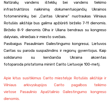
Natūralių vandens išteklių bei vandens tiekimo
infrastruktūros naikinimą dokumentuiojančių Ukrainos
fotomenininkų bei „Caritas Ukraine“ nuotraukas Vilniaus
Rotušės aikštėje bus galima apžiūrėti birželio 7-11 dienomis.
Birželio 8-9 dienomis Olha ir Uliana bendraus su kongreso
dalyviais, vilniečiais ir miesto svečiais.
Pasibaigus Pasauliniam Gailestingumo kongresui, Lietuvos
Caritas su paroda suspažindins ir regionų gyventojus. Kaip
solidarumo su kenčiančia Ukraina akcentas
fotoparoda pristatoma minint Carito Lietuvoje 100-metį.
Apie kitus susitikimus Carito miestelyje Rotušės aikštėje ir
Vilniaus arkivyskupijos Carito pagalbos teikimo
vietose Pasaulinio Apaštalinio Gailestingumo kongreso
dienomis.