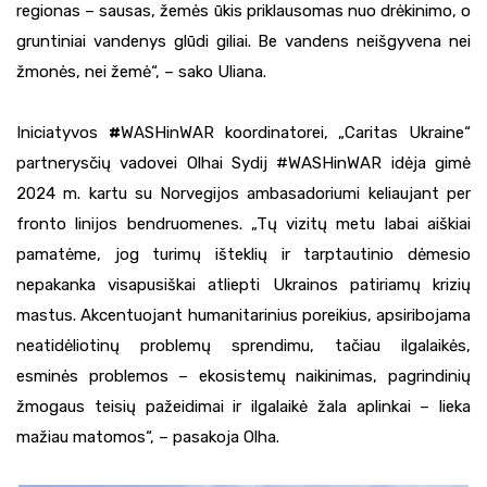
regionas – sausas, žemės ūkis priklausomas nuo drėkinimo, o
gruntiniai vandenys glūdi giliai. Be vandens neišgyvena nei
žmonės, nei žemė“, – sako Uliana.
Iniciatyvos
#
WASHinWAR koordinatorei, „Caritas Ukraine“
partnerysčių vadovei Olhai Sydij #WASHinWAR idėja gimė
2024 m. kartu su Norvegijos ambasadoriumi keliaujant per
fronto linijos bendruomenes. „Tų vizitų metu labai aiškiai
pamatėme, jog turimų išteklių ir tarptautinio dėmesio
nepakanka visapusiškai atliepti Ukrainos patiriamų krizių
mastus. Akcentuojant humanitarinius poreikius, apsiribojama
neatidėliotinų problemų sprendimu, tačiau ilgalaikės,
esminės problemos – ekosistemų naikinimas, pagrindinių
žmogaus teisių pažeidimai ir ilgalaikė žala aplinkai – lieka
mažiau matomos“, – pasakoja Olha.