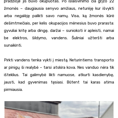
pradžioje jis buvo okupuotas. Po išlaisvinimo čia grįžo 22
žmonės – daugiausia senyvo amžiaus, neturėję kur išvykti
arba negalėję palikti savo namų. Visa, ką žmonės kūrė
dešimtmečiais, per kelis okupacijos mėnesius buvo prarasta:
gyvuliai kritę arba dingę, daržai – suniokoti ir apleisti, namai
be elektros, šildymo, vandens. Šuliniai užteršti arba
sunaikinti.
Pirkti vandens tenka vykti į miestą. Neturintiems transporto
ar pinigų ši realybė – tarsi atskira kova. Nes vanduo nėra tik
išteklius. Tai galimybė likti namuose, atkurti kasdienybę,
jausti, kad gyvenimas tęsiasi. Būtent tai karas atima
pirmiausia.