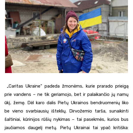
„Caritas Ukraine“ padeda žmonėms, kurie prarado prieigą
prie vandens – ne tik geriamojo, bet ir palaikančio jų namų
ūkį, žemę. Dėl karo dalis Pietų Ukrainos bendruomenių liko
be vieno svarbiausių išteklių. Dirvožemio tarša, sunaikinti
šaltiniai, kūrinijos rūšių nykimas – tai pasekmės, kurios bus
jaučiamos daugelį metų. Pietų Ukrainai tai ypač kritiška: