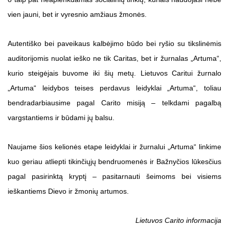
vien jauni, bet ir vyresnio amžiaus žmonės.
Autentiško bei paveikaus kalbėjimo būdo bei ryšio su tikslinėmis
auditorijomis nuolat ieško ne tik Caritas, bet ir žurnalas „Artuma“,
kurio steigėjais buvome iki šių metų. Lietuvos Caritui žurnalo
„Artuma“ leidybos teises perdavus leidyklai „Artuma“, toliau
bendradarbiausime pagal Carito misiją – telkdami pagalbą
vargstantiems ir būdami jų balsu.
Naujame šios kelionės etape leidyklai ir žurnalui „Artuma“ linkime
kuo geriau atliepti tikinčiųjų bendruomenės ir Bažnyčios lūkesčius
pagal pasirinktą kryptį – pasitarnauti šeimoms bei visiems
ieškantiems Dievo ir žmonių artumos.
Lietuvos Carito informacija