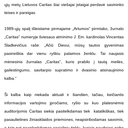
ųjų metų Lietuvos Caritas šiai viešajai įstaigai perdavė savininko
teises ir pareigas.
1989-ųjų spalį išleistame pirmajame „Artumos“ pirmtako, žurnalo
„Caritas“ numeryje šviesaus atminimo J. Em. kardinolas Vincentas
Sladkevičius rašė: „Ačiū Dievui, mūsų tautos gyvenimas
pasireiškia dar vienu ryškiu palaimos ženklu. Tai naujasis
mėnesinis žurnalas „Caritas“, kuris prabilo į tautą meilės,
gailestingumo, savitarpio supratimo ir dvasinio atsinaujinimo
kalba.“
Ši kalba kaip niekada aktuali ir šiandien, tačiau, keičiantis
informacijos vartojimo įpročiams, ryšio su kuo platesnėmis
auditorijomis Caritas siekia pasitelkdamas tiek katalikiškas, tiek
pasaulietines žiniasklaidos priemones, neapsiribodamas savomis,
o taip pat neaplenkdamas socialinių tinklų, kuriais naudojasi nebe