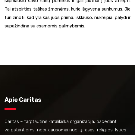
silpniausių savo narių poreikius ir gali jautriai į juos atliepti.
Tai atspirties taškas žmonėms, kurie išgyvena sunkumus. Jie
turi žinoti, kad yra kas juos priima, išklauso, nukreipia, palydi ir
supažindina su esamomis galimybėmis.
Apie Caritas
Caritas – tarptautinė katalikiška organizacija, padedanti
vargstantiems, nepriklausomai nuo jų rasės, religijos, lyties ir