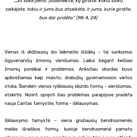
„Jis sakė jiems: įsidėmėkite, ką girdite: kokiu saiku
seikėjate, tokiu ir jums bus atseikėta, ir jums, kurie girdite,
bus dar pridėta." (Mk 4, 24)
Vienas iš didžiausių šio laikmečio iššūkių – tai sunkumus
išgyvenančių žmonių vienišumas. Laikui bėgant keičiasi
žmonių poreikiai ir problemos. Anksčiau skurdas buvo
apibrėžiamas kaip maisto, drabužių gyvenamosios vietos
stoka. Šiandien vienos ryškiausių skurdo formų - vienišumas,
atskirtis. Norint spręsti šias problemas parapijose pradėta
nauja Caritas tarnystės forma - išklausymas.
Išklausymo tarnystė – viena gražiausių bendruomenės
meilės išraiškos formų, kurioje bendruomenė pamato